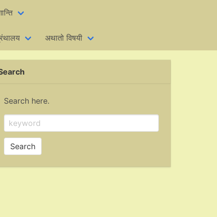
ान्ति
्रंथालय
अथातो विषयी
Search
Search here.