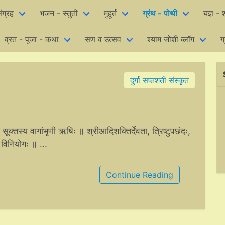
ंग्रह
भजन - स्तुती
मुहूर्त
ग्रंथ - पोथी
यज्ञ - श
व्रत - पूजा - कथा
सण व उत्सव
श्याम जोशी ब्लॉग
ग
दुर्गा सप्तशती संस्कृत
 सूक्तस्य वागांभृणी ऋषिः ॥ श्रीआदिशक्तिर्देवता, त्रिष्टुपछंदः,
े विनियोगः ॥ ...
Continue Reading