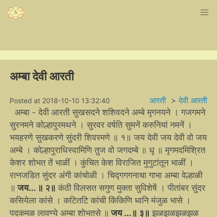
अम्बा देवी आरती
आरती
>
देवी आरती
Posted at 2018-10-10 13:32:40
अम्बा - देवी आरती सुखसदने शशिवदने अम्बे मृगनयने । गजगमने
सुरनमने कोल्हापुरमथने । सुरवर वर्षति सुमनें करुनियां नमनें ।
भयहरणे सुखकरणे सुंदरी शिवरमणे ॥ १॥ जय देवी जय देवी वो जय
अम्बे । कोल्हापुराधिस्वामिणि तुज वो जगदम्बे ॥ धृ ॥ मृगमदमिश्रित
केशर शोभत तें भाळीं । कुंचित केश विराजित मुगुटांतून भाळीं ।
रत्नजडित सुंदर अंगी कांचोळी । चिद्गगगनाचा गाभा अम्बा वेल्हाळी
॥
जय... ॥ २॥
कंठी विलसत सगुण मुक्ता सुविशेषें । पीतांबर सुंदर
कसियेला कांसे । कटितटि कांची किंकिणि ध्वनि मंजुळ भासे ।
पदकमळ लावण्ये अम्बा शोभतसे ॥
जय ...॥ ३॥
झळझळझळझळ