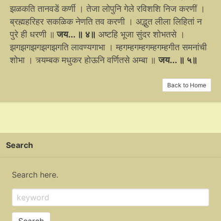
झळकति तानवडें कर्णी । तेजा लोपुनि गेले रविशशि निज करणीं ।
ब्रह्महरिहर सकळिक नेणति तव करणी । अद्भुत लीला लिहितां न
पुरे ही धरणी ॥
जय... ॥ ४॥
अष्टहि भूजा सुंदर शोभतसे ।
झगझगझगझगझगति लावण्यगाभा । म्हगम्हगम्हगम्हगम्हगीत समनांची
शोभा । त्र्यम्बक मधुकर होऊनि वर्णितसे अम्बा ॥
जय... ॥ ५॥
Back to Home
Search
Search here.