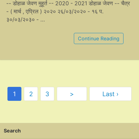
-- डोहाळ जेवण मुहूर्त -- 2020 - 2021 डोहाळ जेवण -- चैत्र
- ( मार्च , एप्रिल ) २०२० २६/०३/२०२० - १६ प.
३०/०३/२०३० - ...
Continue Reading
1
2
3
>
Last ›
Search