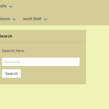
शान्ति
्रंथालय
अथातो विषयी
Search
Search here.