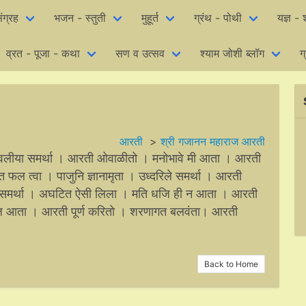
ंग्रह
भजन - स्तुती
मुहूर्त
ग्रंथ - पोथी
यज्ञ - 
व्रत - पूजा - कथा
सण व उत्सव
श्याम जोशी ब्लॉग
ग
आरती
>
श्री गजानन महाराज आरती
वलीया समर्था । आरती ओवाळीतो । मनोभावे मी आता । आरती
 फल त्वा । पाजुनि ज्ञानामृता । उध्दरिले समर्था । आरती
समर्था । अघटित ऐसी लिला । मति धजि ही न आता । आरती
्मज आता । आरती पूर्ण करितो । शरणागत बलवंता। आरती
Back to Home