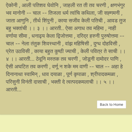
ऐकोनी , आली पतिशव घेवोनि , जाहली रत ती तव चरणी , क्षणभंगुर
भव मानोनी -- चाल -- तिजला धर्म त्वांचि कथिला, जी सह्गमनी ,
जाता आणुनि , तीर्थ शिंपुनी , काया सजीव केली पतिची , आवड तुज
बहु भक्तांची ।। ३ ।। आरती.. ऐसा अगाध तव महिमा , नाही
वर्णाया सीमा , धनाढ्य केला द्विजोत्तमा , दरिद्र हरुनी पुरुषोत्तमा --
चाल -- नेला तंतुक शिवस्थानी , वांझ महिषिसी , दुग्ध दोहविसी ,
प्रेत उठविसी , काया बहुत कुष्ठी ज्याची , केली पवित्र ते साची ।।
४ ।। आरती... ठेवूनि मस्तक तव चरणी , जोडूनी दामोदर पाणि ,
ऐसी अघटित तव करणी , वर्णू न शके मम वाणी -- चाल -- अहा हे
दिनानाथा स्वामिन् , धाव दयाळा , पूर्ण कृपाळा , श्रीपादकमळा ,
परिसुनी विनंती दासाची , भक्ती दे त्वत्पदकमलाची ।। ५ ।।
आरती...
Back to Home