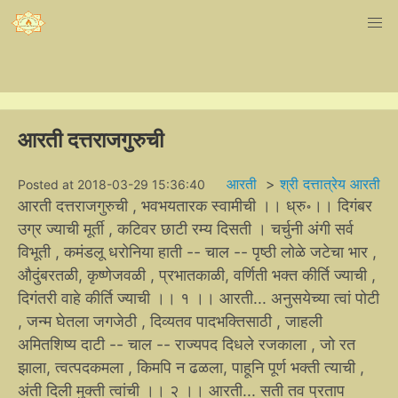
आरती दत्तराजगुरुची
आरती
>
श्री दत्तात्रेय आरती
Posted at 2018-03-29 15:36:40
आरती दत्तराजगुरुची , भवभयतारक स्वामीची ।। ध्रु॰।। दिगंबर
उग्र ज्याची मूर्ती , कटिवर छाटी रम्य दिसती । चर्चुनी अंगी सर्व
विभूती , कमंडलू धरोनिया हाती -- चाल -- पृष्ठी लोळे जटेचा भार ,
औदुंबरतळी, कृष्णेजवळी , प्रभातकाळी, वर्णिती भक्त कीर्ति ज्याची ,
दिगंतरी वाहे कीर्ति ज्याची ।। १ ।। आरती... अनुसयेच्या त्वां पोटी
, जन्म घेतला जगजेठी , दिव्यतव पादभक्तिसाठी , जाहली
अमितशिष्य दाटी -- चाल -- राज्यपद दिधले रजकाला , जो रत
झाला, त्वत्पदकमला , किमपि न ढळला, पाहूनि पूर्ण भक्ती त्याची ,
अंती दिली मुक्ती त्वांची ।। २ ।। आरती... सती तव प्रताप