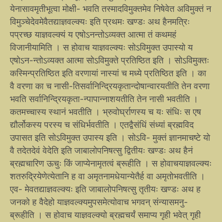
येनासावमृतीभूत्वा मोक्षी- भवति तस्मादविमुक्तमेव निषेवेत अविमुक्तं न
विमुञ्चेदेवमेवैतद्याज्ञवल्क्यः इति प्रथमः खण्डः अथ हैनमत्रिः
पप्रच्छ याज्ञवल्क्यं य एषोऽनन्तोऽव्यक्त आत्मा तं कथमहं
विजानीयामिति । स होवाच याज्ञवल्क्यः सोऽविमुक्त उपास्यो य
एषोऽन-न्तोऽव्यक्त आत्मा सोऽविमुक्ते प्रतिष्ठित इति । सोऽविमुक्तः
कस्मिन्प्रतिष्ठित इति वरणायां नास्यां च मध्ये प्रतिष्ठित इति । का
वै वरणा का च नासी-तिसर्वानिन्द्रियकृतान्दोषान्वारयतीति तेन वरणा
भवति सर्वानिन्द्रियकृता-न्पापान्नाशयतीति तेन नासी भवतीति ।
कतमच्चास्य स्थानं भवतीति । भ्रुवोर्घ्राणस्य च यः संधिः स एष
द्यौर्लोकस्य परस्य च संधिर्भवतीति । एतद्वैसंधिं संध्यां ब्रह्मविद
उपासत इति सोऽविमुक्त उपास्य इति । सोऽवि- मुक्तं ज्ञानमाचष्टे यो
वै तदेतदेवं वेदेति इति जाबालोपनिषत्सु द्वितीयः खण्डः अथ हैनं
ब्रह्मचारिण ऊचुः किं जाप्येनामृतत्वं ब्रूहीति । स होवाचयाज्ञवल्क्यः
शतरुद्रियेणेत्येतानि ह वा अमृतनामधेयान्येतैर्ह वा अमृतोभवतीति ।
एव- मेवतद्याज्ञवल्क्यः इति जाबालोपनिषत्सु तृतीयः खण्डः अथ ह
जनको ह वैदेहो याज्ञवल्क्यमुपसमेत्योवाच भगवन् संन्यासमनु-
ब्रूहीति । स होवाच याज्ञवल्क्यो ब्रह्मचर्यं समाप्य गृही भवेत् गृही