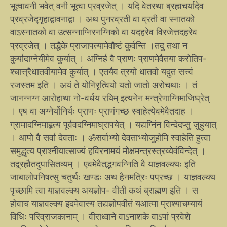
भूत्वावनी भवेत् वनी भूत्वा प्रव्रजेत् । यदि वेतरथा ब्रह्मचर्यादेव
प्रव्रजेद्गृहाद्वावनाद्वा । अथ पुनरव्रती वा व्रती वा स्नातको
वाऽस्नातको वा उत्सन्नाग्निरनग्निको वा यदहरेव विरजेत्तदहरेव
प्रव्रजेत् । तद्धैके प्राजापत्यामेवौष्टं कुर्वन्ति ।तदु तथा न
कुर्यादाग्नेयीमेव कुर्यात् । अग्निर्ह वै प्राणः प्राणमेवैतया करोतिप-
श्चात्त्रैधातवीयामेव कुर्यात् । एतयैव त्रयो धातवो यदुत सत्त्वं
रजस्तम इति । अयं ते योनिरृत्वियो यतो जातो अरोचथाः । तं
जानन्नग्न आरोहाथा नो-वर्धय रयिम् इत्यनेन मन्त्रेणाग्निमाजिघ्रेत्
। एष वा अग्नेर्योनिर्यः प्राणः प्राणंगच्छ स्वाहेत्येवमेवैतदाह ।
ग्रामादग्निमाहृत्य पूर्ववदग्निमाघ्रापयेत् । यद्यग्निंन विन्देदप्सु जुहुयात्
। आपो वै सर्वा देवताः । ॐसर्वाभ्यो देवताभ्योजुहोमि स्वाहेति हुत्वा
समुद्धृत्य प्राश्नीयात्साज्यं हविरनामयं मोक्षमन्त्रस्त्रय्येवंविन्देत् ।
तद्ब्रह्मैतदुपासितव्यम् । एवमेवैतद्भगवन्निति वै याज्ञवल्क्यः इति
जाबालोपनिषत्सु चतुर्थः खण्डः अथ हैनमत्रिः पप्रच्छ । याज्ञवल्क्य
पृच्छामि त्वा याज्ञवल्क्य अयज्ञोप- वीती कथं ब्राह्मण इति । स
होवाच याज्ञवल्क्य इदमेवास्य तद्यज्ञोपवीतं यआत्मा प्राश्याचम्यायं
विधिः परिव्राजकानाम् । वीराध्वाने वाऽनाशके वाऽपां प्रवेशे