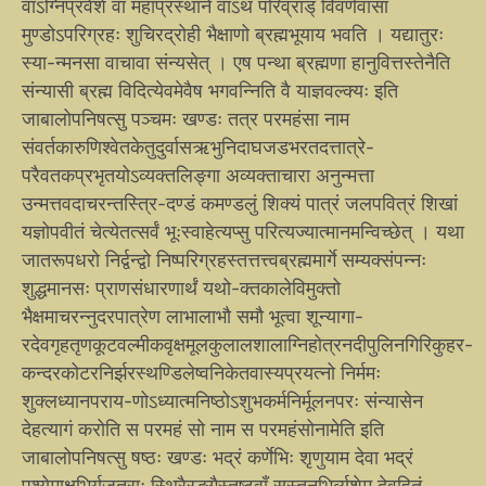
वाऽग्निप्रवेशे वा महाप्रस्थाने वाऽथ परिव्राड् विवर्णवासा
मुण्डोऽपरिग्रहः शुचिरद्रोही भैक्षाणो ब्रह्मभूयाय भवति । यद्यातुरः
स्या-न्मनसा वाचावा संन्यसेत् । एष पन्था ब्रह्मणा हानुवित्तस्तेनैति
संन्यासी ब्रह्म विदित्येवमेवैष भगवन्निति वै याज्ञवल्क्यः इति
जाबालोपनिषत्सु पञ्चमः खण्डः तत्र परमहंसा नाम
संवर्तकारुणिश्वेतकेतुदुर्वासऋभुनिदाघजडभरतदत्तात्रे-
परैवतकप्रभृतयोऽव्यक्तलिङ्गा अव्यक्ताचारा अनुन्मत्ता
उन्मत्तवदाचरन्तस्त्रि-दण्डं कमण्डलुं शिक्यं पात्रं जलपवित्रं शिखां
यज्ञोपवीतं चेत्येतत्सर्वं भूःस्वाहेत्यप्सु परित्यज्यात्मानमन्विच्छेत् । यथा
जातरूपधरो निर्द्वन्द्वो निष्परिग्रहस्तत्तत्त्वब्रह्ममार्गे सम्यक्संपन्नः
शुद्धमानसः प्राणसंधारणार्थं यथो-क्तकालेविमुक्तो
भैक्षमाचरन्नुदरपात्रेण लाभालाभौ समौ भूत्वा शून्यागा-
रदेवगृहतृणकूटवल्मीकवृक्षमूलकुलालशालाग्निहोत्रनदीपुलिनगिरिकुहर-
कन्दरकोटरनिर्झरस्थण्डिलेष्वनिकेतवास्यप्रयत्नो निर्ममः
शुक्लध्यानपराय-णोऽध्यात्मनिष्ठोऽशुभकर्मनिर्मूलनपरः संन्यासेन
देहत्यागं करोति स परमहं सो नाम स परमहंसोनामेति इति
जाबालोपनिषत्सु षष्ठः खण्डः भद्रं कर्णेभिः शृणुयाम देवा भद्रं
पश्येमाक्षभिर्यजत्राः स्थिरैरङ्गैस्तुष्टुवाँ सस्तनूभिर्व्यशेम देवहितं