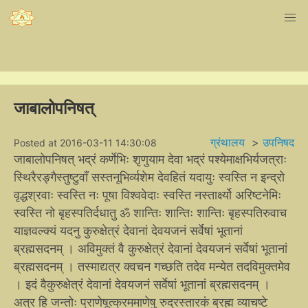
जाबालोपनिषत्
ग्रंथालय
>
उपनिषद
Posted at 2016-03-11 14:30:08
जाबालोपनिषत् भद्रं कर्णेभिः शृणुयाम देवा भद्रं पश्येमाक्षभिर्यजत्राः
स्थिरैरङ्गैस्तुष्टुवाँ सस्तनूभिर्व्यशेम देवहितं यदायुः स्वस्ति न इन्द्रो
वृद्धश्रवाः स्वस्ति नः पूषा विश्ववेदाः स्वस्ति नस्तार्क्ष्यो अरिष्टनेमिः
स्वस्ति नो बृहस्पतिर्दधातु ॐ शान्तिः शान्तिः शान्तिः बृहस्पतिरुवाच
याज्ञवल्क्यं यदनु कुरुक्षेत्रं देवानां देवयजनं सर्वेषां भूतानां
ब्रह्मसदनम् । अविमुक्तं वै कुरुक्षेत्रं देवानां देवयजनं सर्वेषां भूतानां
ब्रह्मसदनम् । तस्माद्यत्र क्वचन गच्छति तदेव मन्येत तदविमुक्तमेव
। इदं वैकुरुक्षेत्रं देवानां देवयजनं सर्वेषां भूतानां ब्रह्मसदनम् ।
अत्र हि जन्तोः प्राणेषूत्क्रममाणेषु रुद्रस्तारकं ब्रह्म व्याचष्टे