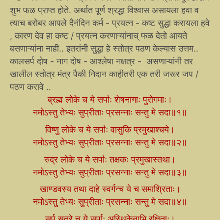
शुभ फळ प्राप्त होते. अर्थात पूर्ण श्रद्धा विश्वास असायला हवा व
त्याच बरोबर आपले दैनंदिन कर्म - प्रयत्न - कष्ट सुद्धा करायला हवे
, कारण देव हा कष्ट / प्रयत्न करणाऱ्यांनाच् फळ देतो आयते
बसणाऱ्यांना नाही.. इतरांनी सुद्धा हे स्तोत्र पठण केल्यास उत्तम..
कालसर्प दोष - नाग दोष - आश्लेषा नक्षत्र - असणाऱ्यांनी तर
खालील स्तोत्र मंत्र पैकी निदान काहीतरी एक तरी जरूर जप /
पठण करावे ..
ब्रह्म लोके च ये सर्पाः शेषनागाः पुरोगमाः।
नमोऽस्तु तेभ्यः सुप्रीताः प्रसन्नाः सन्तु मे सदा॥१॥
विष्णु लोके च ये सर्पाः वासुकि प्रमुखाश्चये।
नमोऽस्तु तेभ्यः सुप्रीताः प्रसन्नाः सन्तु मे सदा॥२॥
रुद्र लोके च ये सर्पाः तक्षकः प्रमुखास्तथा।
नमोऽस्तु तेभ्यः सुप्रीताः प्रसन्नाः सन्तु मे सदा॥३॥
खाण्डवस्य तथा दाहे स्वर्गन्च ये च समाश्रिताः।
नमोऽस्तु तेभ्यः सुप्रीताः प्रसन्नाः सन्तु मे सदा॥४॥
सर्प सत्रे च ये सर्पाः अस्थिकेनाभि रक्षिताः।