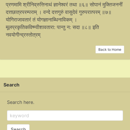
प्रणमामि श्रीनिव्रुत्तिनाथं ज्ञानेश्वरं तथा ॥६॥ सोपानं मुक्तिजननीं
दत्तछात्रपरम्पराम् । वन्दे दत्तगुरुं वासुदेवं गुरुपरात्परम् ॥७॥
योगिराजावतारं तं योगज्ञानाब्धिनाविकम् ।
मूलप्रकृतिकविष्ण्वीशावतारा: पान्तु न: सदा ॥८॥ इति
नवयोगीन्द्रस्तोत्रम्
Back to Home
Search
Search here.