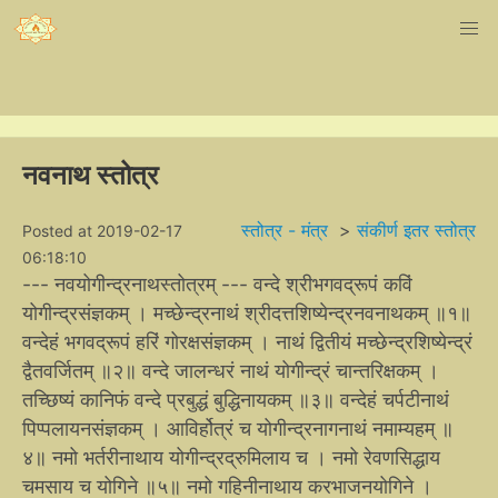
नवनाथ स्तोत्र
स्तोत्र - मंत्र
>
संकीर्ण इतर स्तोत्र
Posted at 2019-02-17
06:18:10
--- नवयोगीन्द्रनाथस्तोत्रम् --- वन्दे श्रीभगवद्रूपं कविं
योगीन्द्रसंज्ञकम् । मच्छेन्द्रनाथं श्रीदत्तशिष्येन्द्रनवनाथकम् ॥१॥
वन्देहं भगवद्रूपं हरिं गोरक्षसंज्ञकम् । नाथं द्वितीयं मच्छेन्द्रशिष्येन्द्रं
द्वैतवर्जितम् ॥२॥ वन्दे जालन्धरं नाथं योगीन्द्रं चान्तरिक्षकम् ।
तच्छिष्यं कानिफं वन्दे प्रबुद्धं बुद्धिनायकम् ॥३॥ वन्देहं चर्पटीनाथं
पिप्पलायनसंज्ञकम् । आविर्होत्रं च योगीन्द्रनागनाथं नमाम्यहम् ॥
४॥ नमो भर्तरीनाथाय योगीन्द्रद्रुमिलाय च । नमो रेवणसिद्धाय
चमसाय च योगिने ॥५॥ नमो गहिनीनाथाय करभाजनयोगिने ।