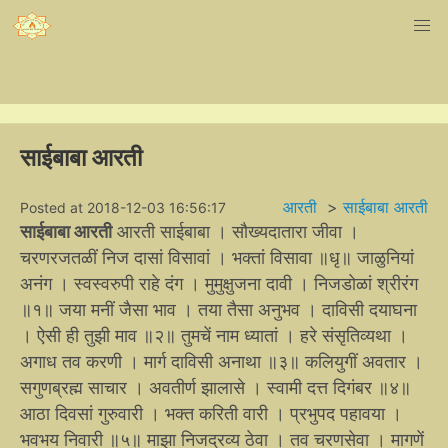
साईबाबा आरती
आरती
>
साईबाबा आरती
Posted at 2018-12-03 16:56:17
साईबाबा आरती
आरती साईबाबा । सौख्यदातारा जीवा ।
चरणरजतळीं निज दासां विसावां । भक्तां विसावा ॥धृ॥ जाळुनियां
अनंग । स्वस्वरुपी राहे दंग । मुमुक्षुजना दावी । निजडोळां श्रीरंग
॥१॥ जया मनीं जैसा भाव । तया तैसा अनुभव । दाविसी दयाघना
। ऐसी ही तुझी माव ॥२॥ तुमचें नाम ध्यातां । हरे संसृतिव्यथा ।
अगाध तव करणी । मार्ग दाविसी अनाथा ॥३॥ कलियुगीं अवतार ।
सगुणब्रह्म साचार । अवतीर्ण झालासे । स्वामी दत्त दिगंबर ॥४॥
आठा दिवसां गुरुवारी । भक्त करिती वारी । प्रभुपद पहावया ।
भवभय निवारी ॥५॥ माझा निजद्रव्य ठेवा । तव चरणसेवा । मागणें