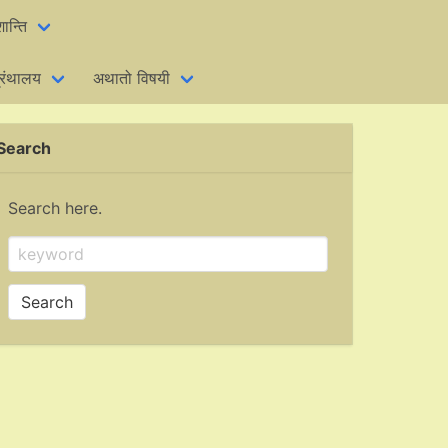
शान्ति
्रंथालय
अथातो विषयी
Search
Search here.