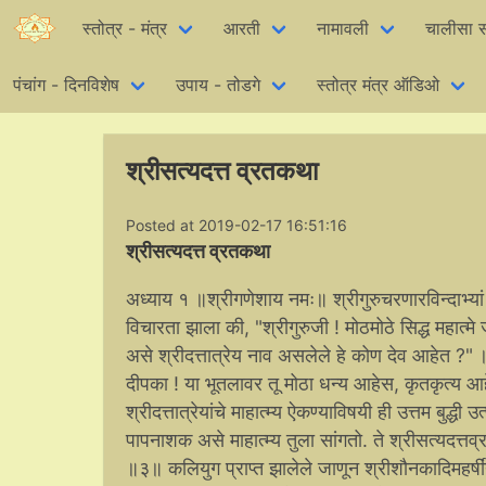
स्तोत्र - मंत्र
आरती
नामावली
चालीसा स
पंचांग - दिनविशेष
उपाय - तोडगे
स्तोत्र मंत्र ऑडिओ
श्रीसत्यदत्त व्रतकथा
Posted at 2019-02-17 16:51:16
श्रीसत्यदत्त व्रतकथा
अध्याय १ ॥श्रीगणेशाय नमः॥ श्रीगुरुचरणारविन्दाभ्यां नमः॥ वेदधर्मामुनींचा सच्छिष्य श्रीदीपक, एके दिवशी त्यांना असे विचारता झाला की, "श्रीगुरुजी ! मोठमोठे सिद्ध महात्मे ज्याला वंदन करतात व ज्याचे सर्वश्रेष्‍ठ चरित्र वर्णन करतात, असे श्रीदत्तात्रेय नाव असलेले हे कोण देव आहेत ?" ॥१॥ शिष्याचा प्रश्न ऐकून श्रीवेदधर्माऋषी म्हणाले की, "हे दीपका ! या भूतलावर तू मोठा धन्य आहेस, कृतकृत्य आहेस व तसाच अत्यंत भाग्यवानही आहेस; कारण तुला श्रीदत्तात्रेयांचे माहात्म्य ऐकण्याविषयी ही उत्तम बुद्धी उत्पन्न झाली आहे. ॥२॥ योगीश्वर श्रीदत्तप्रभूंचे श्रेष्‍ठ व पापनाशक असे माहात्म्य तुला सांगतो. ते श्रीसत्यदत्तव्रतातून व्यक्त होणारे असून मनुष्यांना तात्काळ सिद्धी देणारे आहे. ॥३॥ कलियुग प्राप्त झालेले जाणून श्रीशौनकादिमहर्षींनी स्वर्गलोक मिळविण्याकरिता एक सहस्त्रसंवत्सरपर्यंत चालणारा सत्रयाग सुरु केला. ॥४॥ एके दिवशी प्रातःकाळी ते ऋषी श्रीअग्निनारायणाला हविर्भाग देऊन स्वस्थ बसले असता, मान्य अशा पुराणज्ञ श्रीसूतांना त्यांनी आदराने असा प्रश्न केला. ॥५॥ ऋषी असे म्हणाले की, "हे महाबुद्धिमान् व सर्व शास्त्रात निष्णात असणार्‍या सूता ! सच्चिदानंदरुप श्रीदत्तदेवस्वरुपी वासुदेवाचे, मनुष्यांना सर्व संपत्ती व श्रेष्‍ठ आनंद देणारे माहात्म्य आम्हाला सांग व त्या श्रीप्रभूंची सर्व बाजूने योगप्रभाव व्यक्त करणारी आख्यानेही सांग.॥६-७॥ त्याच्या भक्तांना अतुलनीय ऐश्वर्य प्राप्त झाले असे आम्ही ऐकले आहे." ॥८॥ श्रीसूत त्यांना असे म्हणाले की, "हे वेदवेदांगनिष्णात ऋषीहो ! आपण सर्व सावधानतेने श्रवण करा. श्रीदत्तात्रेयांच्या कृपाप्रसादाने पूर्वी जसे ऐकले तसे त्या प्रभूंचे माहात्म्य, तुमच्या संतोषाकरिता मी तुम्हाला सांगतो, ते तुम्ही एकचित्ताने ऐका. ॥९॥ ब्रह्मज्ञवरीयान् अशी पदवी असणारे म्हणजे सहाव्या ज्ञानभूमिकेवर आरुढ झालेले श्रीअत्रिमहर्षी श्रीब्रह्मदेवांच्या प्रेरणेने, पुत्रपाप्तीकरिता त्रिगुणांचा अधिपती जो परमात्मा, त्याची उपासना करावी म्हणून श्रीअनसूया या आपल्या पत्नीसह ऋक्ष नावाच्या कुलपर्वतावर गेले. ॥१०॥ चित्त ताब्यात ठेवून व केवळ वायूचा आहार करुन तप करणार्‍या द्वंद्वातीत श्रीअत्रिमुनींनी, श्रीगरुडासनावर राहून त्या एकमेवाद्वितीय परमात्म्याचे ध्यान, तसा पुत्र व्हावा म्हणून शंभर वर्षे केले. ॥११॥ अशी तपश्चर्या झाल्यावर, त्या तपाने संतुष्‍ट होऊन वर देण्याची ज्यांना उत्कट इच्छा आहे असे श्रीब्रह्मा, श्रीविष्णू व श्रीमहेश्वर हे तिन्ही देव आपापली चिन्हे धारण करुन श्रीअत्रिऋषींच्या आश्रमात प्राप्त झाले. ॥१२॥ आणि असे म्हणाले की, "हे ऋषे ! तू सत्यसंकल्प आहेस व तुझे मनीषित असत्य होणार नाही. ज्या एक तत्त्वाचे तू आजपर्यंत ध्यान केलेस, ते आमच्यापेक्षा अन्य कोण आहे ? ॥१३॥ माझ्यासारखा पुत्र मिळावा म्हणून तू ध्यान केलेस, याकरिता तुझे झालेले श्रम सफल होण्याकरिता, मी सर्वस्वरुप असा माझा आत्माच तुला दिला आहे." ॥१४॥ याप्रमाणे तीनही देवांनी श्री अत्रिमुनींना वर देऊन ते तत्काळ गुप्त झाले. नंतर चतुर्भुज श्रीदत्तात्रेय श्रीअत्रिऋषींसमोर प्रकट झाले. ॥१५॥ नित्यतृप्त असे भगवान् श्रीदत्तप्रभू, आपली भक्ताधीनता दाखविण्याकरिता, मातापितरांना संतोष देत योगमायेसह त्या आश्रमात राहिले. ॥१६॥ नंतर कोणे एके काळी, एक ब्राह्मण, गर्भादानादि सर्व संस्कार ज्याचे झाले आहेत असा, वेदवेदांगांचे अध्ययन करुन आश्रमधर्माचे अनुष्‍ठानही ज्याने केले आहे असा, एके ठिकाणी राहात होता. ॥१७॥ विवेकवैरागयादिसाधनचतुष्‍टयसंपन्न व अभय, सत्त्वशुद्धी इत्यादि श्रीमद्‌भगवदीतोक्त दैवी संपत्तीने युक्त असूनही, अनेक शास्त्रे श्रवण करुन झालेल्या धर्मामुळे तो ब्राह्मण चित्तशांती मिळवू शकला नाही. ॥१८॥ श्रीसद्गुरुंनी सांगितलेली उपासना केली असता चित्त स्थिर होऊन तत्त्वबोध उत्पन्न होतो म्हणून उपनिषत्प्रतिपाद्य श्रीदत्तांचे ध्यान- पूजन प्रयत्नपूर्वक करुनही, दर्शन न झाल्यामुळे खिन्नचित्त झालेल्या व विषाद्, शोक यांनी युक्त असणार्‍या त्या ब्राह्मणास तारण्याकरिता, योगश्रीमान् दिगंबर श्रीदत्तप्रभू त्याच्यासमोर प्रगट झाले. ॥१९-२०॥ मनोहर मार्गशीर्ष मास, शुक्लपक्ष पौर्णिमा तिथी, मृग नक्षत्र, गुरुवार अशा समयी प्रदोषकाळी भगवान् श्रीदत्तात्रेय प्रगट झाले. ॥२१॥ आणि त्या ब्राह्मणास असे म्हणाले की, "हे विप्रा ! तू खिन्न असल्यासारखा दिसतो आहेस. तुझ्या खिन्नतेचे कारण काय असेल ते सर्व माझ्यासमोर सांग." ॥२२॥ त्या वेळी भक्तियुक्त अंतःकरणाने नम्र होऊन भगवान् श्रीदत्तात्रेयांना नमस्कार करुन तो ब्राह्मण असे म्हणाला की, "ज्ञानवान् पुरुष अनर्थापासून मुक्त होतो असे ऐकून, त्या इच्छेने, मी अनेक शास्त्रांचे श्रवण केले; परंतु माझा भ्रम गेला नाही. ॥२३॥ तेव्हा यांपैकी कोणता मार्ग श्रेयस्कर, कोणता कल्याणकारक, कोणता निर्भय व कोणता मार्ग सुगम आहे, हे सद्गुरो ! तो कृपा करुन मला सांगा." ॥२४॥ श्रीदत्त असे म्हणाले की, "तुझा प्रश्न अत्यंत योग्य आहे. म्हणून मी आता सांगतो ते लक्षपूर्वक श्रवण कर. श्रुतीने प्रतिपादन केलेले, युक्तीने सिद्ध झालेले व अनुभवास आलेले जे सत्य ते तुला सांगतो. ॥२५॥ मी ही ईश्वराची आराधनाच करीत आहे, अशी बुद्धी ठेवून स्वधर्माचे अनुष्‍ठान करीत राहिल्याने सदाचरणी लोकांवर ईश्वराचा प्रसाद होतो. म्हणजे तद्रूप श्रीसद्गुरु सुलभ होतात. ॥२६॥ श्रीसद्गुरुंचा उत्तम प्रसाद झाला असता, जीवांच्या अज्ञानरुप प्रतिबंधाचा नाश होतो तसेच दुष्‍ट भावनांचाही नाश होऊन तत्क्षणी मुक्ती देणारे विज्ञान प्राप्त होते. ॥२७॥ सत्य