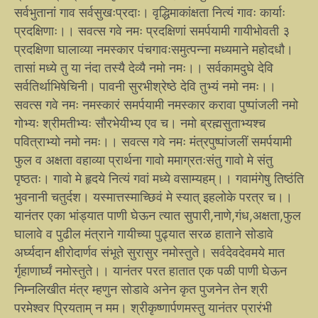
सर्वभुतानां गाव सर्वसुखःप्रदाः। वृद्धिमाकांक्षता नित्यं गावः कार्याः
प्रदक्षिणाः।। सवत्स गवे नमः प्रदक्षिणां समर्पयामी गायीभोवती ३
प्रदक्षिणा घालाव्या नमस्कार पंचगावःसमुत्पन्ना मध्यमाने महोदधौ।
तासां मध्ये तु या नंदा तस्यै देव्यै नमो नमः।। सर्वकामदुघे देवि
सर्वतिर्थाभिषेचिनी। पावनी सुरभीश्रेष्ठे देवि तुभ्यं नमो नमः।।
सवत्स गवे नमः नमस्कारं समर्पयामी नमस्कार करावा पुष्पांजली नमो
गोभ्यः श्रीमतीभ्यः सौरभेयीभ्य एव च। नमो ब्रह्मसुताभ्यश्च
पवित्राभ्यो नमो नमः।। सवत्स गवे नमः मंत्रपुष्पांजलीं समर्पयामी
फुल व अक्षता वहाव्या प्रार्थना गावो ममाग्रतःसंतु गावो मे संतु
पृष्ठतः। गावो मे हृदये नित्यं गवां मध्ये वसाम्यहम्।। गवामंगेषु तिष्ठंति
भुवनानी चतुर्दश। यस्मात्तस्माच्छिवं मे स्यात् इहलोके परत्र च।।
यानंतर एका भांड्यात पाणी घेऊन त्यात सुपारी,नाणे,गंध,अक्षता,फुल
घालावे व पुढील मंत्राने गायीच्या पुढ्यात सरळ हाताने सोडावे
अर्घ्यदान क्षीरोदार्णव संभूते सुरासुर नमोस्तुते। सर्वदेवदेवमये मात
र्गृहाणार्घ्यं नमोस्तुते।। यानंतर परत हातात एक पळी पाणी घेऊन
निम्नलिखीत मंत्र म्हणुन सोडावे अनेन कृत पुजनेन तेन श्री
परमेश्वर प्रियताम् न मम। श्रीकृष्णार्पणमस्तु यानंतर प्रारंभी