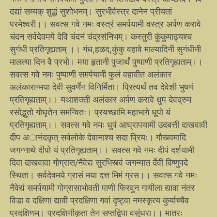
दद्यां सम्यक् शुद्धं सुशोभनम्। सुरभीर्वस्त्र दानेन प्रीयतां
परमेश्वरी।। सवत्स गवे नमः वस्त्रं समर्पयामी वस्त्र अर्पण करावे
चंदन सर्वदेवमये देवि चंदनं चंद्रसंनिभम्। कस्तुरी कुंकुमाढ्यश्च
सुगंधी प्रतिगृह्यताम् ।। गंध,हळद,कुंकु वहावे माल्यादिनी सुगंधीनी
मालत्या दिन वै प्रभो। मया हृतानी पुजार्थं पुष्पाणी प्रतिगृह्यताम्।।
सवत्स गवे नमः पुष्पाणी समर्पयामी फुलं वहावीत अलंकार
अलंकारान्मया देवी सुवर्णेन विनिर्मिता। प्रित्यर्थं तव देवेशी भुषणं
प्रतिगृह्यताम्।। यथाशक्ती अलंकार अर्पण करावे धुप देवद्रुम
रसोद्भूतो गोघृतेन समन्वितः। प्रयच्छामि महाभागे धूपो यं
प्रतिगृह्यताम्।। सवत्स गवे नमः धुपं आघ्रापयामी उदबत्ती दाखवावी
दीप अानंदकृत् सर्वलोके देवानाश्च सदा प्रियः। गौस्त्वमादि
जगन्नाथे दीपो यं प्रतिगृह्यताम्।। सवत्स गवे नमः दीपं दर्शयामी
दिवा दाखवावा गोग्रास/नैवेद्य सुरभिस्त्वं जगन्मात र्देवी विष्णुपदे
स्थिता। सर्वदेवमये ग्रासं मया दत्त मिमं ग्रस।। सवत्स गवे नमः
नैवेद्यं समर्पयामी गोग्रासाभोवती पाणी फिरवुन गायीला द्यावा नंतर
विडा व दक्षिणा द्यावी प्रदक्षिणा गवां दृष्ट्वा नमस्कृत्य कुर्याच्चैव
प्रदक्षिणम्। प्रदक्षिणीकृता तेन सप्तद्विपा वसुंधरा।। मातरः