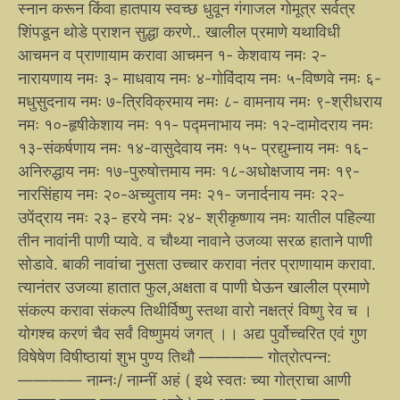
स्नान करून किंवा हातपाय स्वच्छ धुवून गंगाजल गोमूत्र सर्वत्र
शिंपडून थोडे प्राशन सुद्धा करणे.. खालील प्रमाणे यथाविधी
आचमन व प्राणायाम करावा आचमन १- केशवाय नमः २-
नारायणाय नमः ३- माधवाय नमः ४-गोविंदाय नमः ५-विष्णवे नमः ६-
मधुसुदनाय नमः ७-त्रिविक्रमाय नमः ८- वामनाय नमः ९-श्रीधराय
नमः १०-हृषीकेशाय नमः ११- पद्मनाभाय नमः १२-दामोदराय नमः
१३-संकर्षणाय नमः १४-वासुदेवाय नमः १५- प्रद्युम्नाय नमः १६-
अनिरुद्धाय नमः १७-पुरुषोत्तमाय नमः १८-अधोक्षजाय नमः १९-
नारसिंहाय नमः २०-अच्युताय नमः २१- जनार्दनाय नमः २२-
उपेंद्राय नमः २३- हरये नमः २४- श्रीकृष्णाय नमः यातील पहिल्या
तीन नावांनी पाणी प्यावे. व चौथ्या नावाने उजव्या सरळ हाताने पाणी
सोडावे. बाकी नावांचा नुसता उच्चार करावा नंतर प्राणायाम करावा.
त्यानंतर उजव्या हातात फुल,अक्षता व पाणी घेऊन खालील प्रमाणे
संकल्प करावा संकल्प तिथीर्विष्णु स्तथा वारो नक्षत्रं विष्णु रेव च ।
योगश्च करणं चैव सर्वं विष्णुमयं जगत् ।। अद्य पुर्वोच्चरित एवं गुण
विषेषेण विषीष्ठायां शुभ पुण्य तिथौ ———— गोत्रोत्पन्न:
———— नाम्नः/ नाम्नीं अहं ( इथे स्वतः च्या गोत्राचा आणी