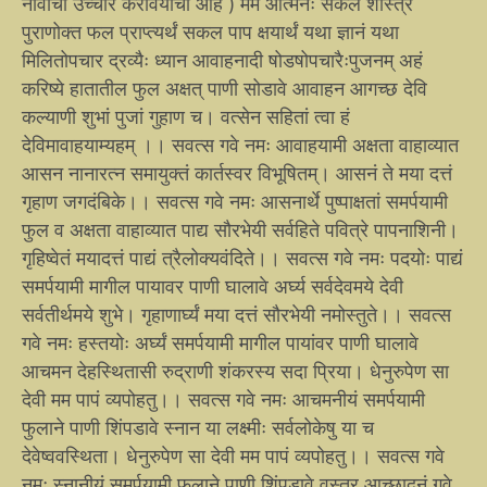
नावाचा उच्चार करावयाचा आहे ) मम आत्मनः सकल शास्त्र
पुराणोक्त फल प्राप्त्यर्थं सकल पाप क्षयार्थं यथा ज्ञानं यथा
मिलितोपचार द्रव्यैः ध्यान आवाहनादी षोडषोपचारैःपुजनम् अहं
करिष्ये हातातील फुल अक्षत् पाणी सोडावे आवाहन आगच्छ देवि
कल्याणी शुभां पुजां गुहाण च। वत्सेन सहितां त्वा हं
देविमावाहयाम्यहम् ।। सवत्स गवे नमः आवाहयामी अक्षता वाहाव्यात
आसन नानारत्न समायुक्तं कार्तस्वर विभूषितम्। आसनं ते मया दत्तं
गृहाण जगदंबिके।। सवत्स गवे नमः आसनार्थे पुष्पाक्षतां समर्पयामी
फुल व अक्षता वाहाव्यात पाद्य सौरभेयी सर्वहिते पवित्रे पापनाशिनी।
गृहिष्वेतं मयादत्तं पाद्यं त्रैलोक्यवंदिते।। सवत्स गवे नमः पदयोः पाद्यं
समर्पयामी मागील पायावर पाणी घालावे अर्घ्य सर्वदेवमये देवी
सर्वतीर्थमये शुभे। गृहाणार्घ्यं मया दत्तं सौरभेयी नमोस्तुते।। सवत्स
गवे नमः हस्तयोः अर्घ्यं समर्पयामी मागील पायांवर पाणी घालावे
आचमन देहस्थितासी रुद्राणी शंकरस्य सदा प्रिया। धेनुरुपेण सा
देवी मम पापं व्यपोहतु।। सवत्स गवे नमः आचमनीयं समर्पयामी
फुलाने पाणी शिंपडावे स्नान या लक्ष्मीः सर्वलोकेषु या च
देवेष्ववस्थिता। धेनुरुपेण सा देवी मम पापं व्यपोहतु।। सवत्स गवे
नमः स्नानीयं समर्पयामी फुलाने पाणी शिंपडावे वस्त्र आच्छादनं गवे